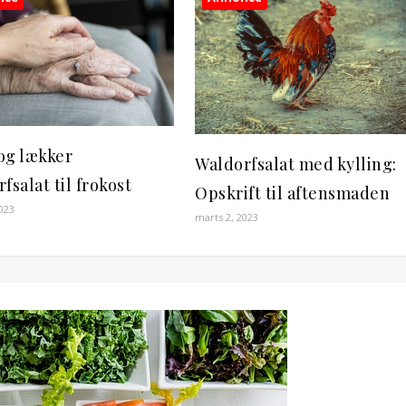
og lækker
Waldorfsalat med kylling:
fsalat til frokost
Opskrift til aftensmaden
023
marts 2, 2023