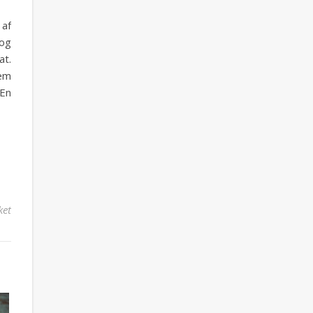
 af
 og
at.
dem
 En
til Waldorfsalat og andre klassiske salater
ket