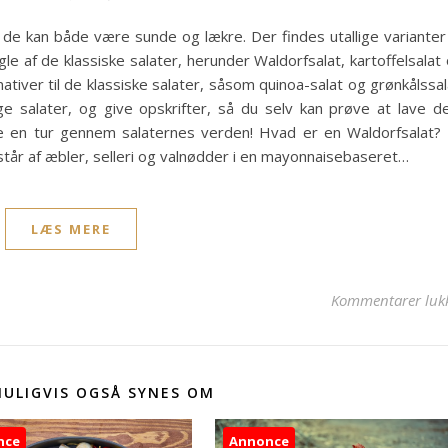
g de kan både være sunde og lækre. Der findes utallige varianter
ogle af de klassiske salater, herunder Waldorfsalat, kartoffelsalat
ativer til de klassiske salater, såsom quinoa-salat og grønkålssal
ige salater, og give opskrifter, så du selv kan prøve at lave 
e en tur gennem salaternes verden! Hvad er en Waldorfsalat?
estår af æbler, selleri og valnødder i en mayonnaisebaseret…
LÆS MERE
Kommentarer luk
MULIGVIS OGSÅ SYNES OM
nce
Annonce