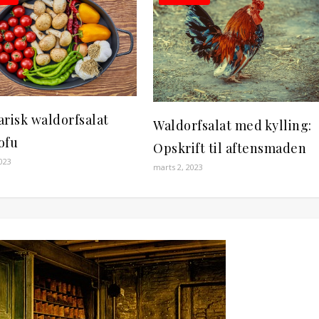
risk waldorfsalat
Waldorfsalat med kylling:
ofu
Opskrift til aftensmaden
023
marts 2, 2023