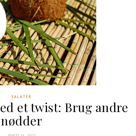
SALATER
ed et twist: Brug andre
nødder
marts 11, 2023