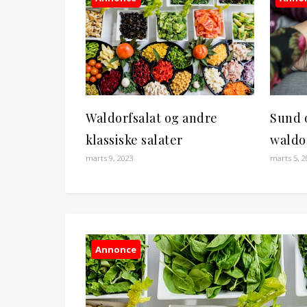
Waldorfsalat og andre
Sund 
klassiske salater
waldor
marts 9, 2023
marts 5, 2
Annonce