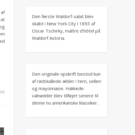
 af
Den første Waldorf-salat blev
 at
skabt i New York City i 1893 af
 og
Oscar Tschirky, maître d'hôtel på
dem
Waldorf Astoria.
med
Den originale opskrift bestod kun
af rødskallede æbler i tern, selleri
og mayonnaise. Hakkede
til Waldorfsalat med et twist: Brug andre nødder
ket
valnødder blev tilføjet senere til
denne nu amerikanske klassiker.