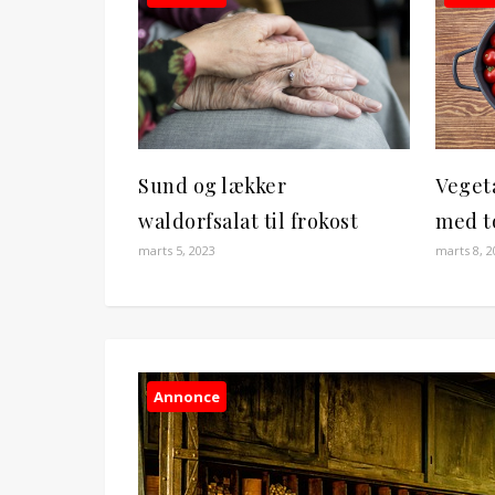
Sund og lækker
Vegeta
waldorfsalat til frokost
med t
marts 5, 2023
marts 8, 2
Annonce