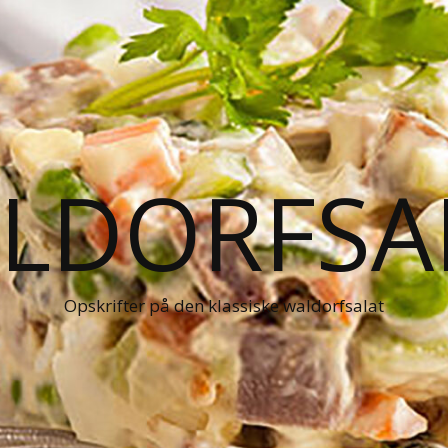
LDORFSA
Opskrifter på den klassiske waldorfsalat