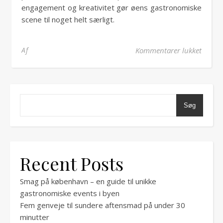
engagement og kreativitet gør øens gastronomiske
scene til noget helt særligt.
til Ku
Af
Kommentarer lukket
Søg
Recent Posts
Smag på københavn – en guide til unikke
gastronomiske events i byen
Fem genveje til sundere aftensmad på under 30
minutter